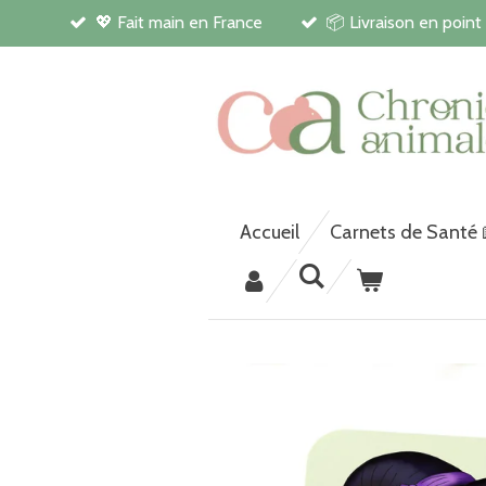
💖 Fait main en France
📦 Livraison en point
Passer
au
contenu
principal
Accueil
Carnets de Santé