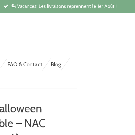
🏝️ Vacances: Les livraisons reprennent le 1er Août !
rsonnalisée pour NAC,
FAQ & Contact
Blog
alloween
able – NAC