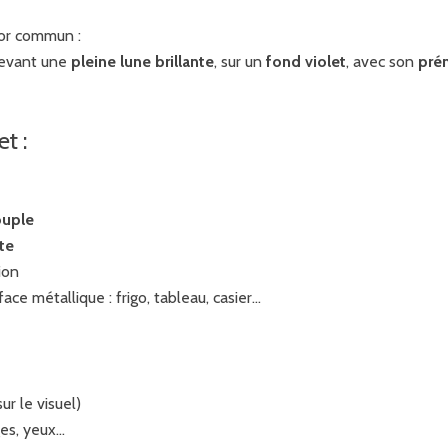
cor commun :
 devant une
pleine lune brillante
, sur un
fond violet
, avec son
pré
t :
ouple
te
ion
ace métallique : frigo, tableau, casier…
ur le visuel)
ges, yeux…