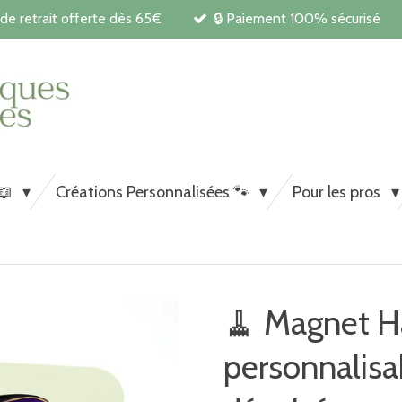
 de retrait offerte dès 65€
🔒 Paiement 100% sécurisé
Carnets de santé et papeterie pe
chiens et chats
 📖
Créations Personnalisées 🐾
Pour les pros
🧹 Magnet H
personnalis