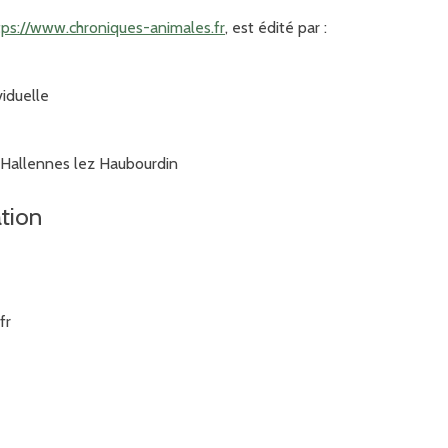
tps://www.chroniques-animales.fr
, est édité par :
viduelle
0 Hallennes lez Haubourdin
ation
fr