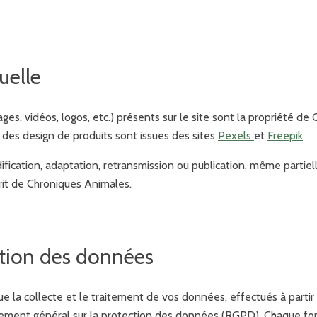
uelle
es, vidéos, logos, etc.) présents sur le site sont la propriété d
t des design de produits sont issues des sites
Pexels
et
Freepik
ification, adaptation, retransmission ou publication, même partiel
crit de Chroniques Animales.
ction des données
 la collecte et le traitement de vos données, effectués à partir
lement général sur la protection des données (RGPD). Chaque form