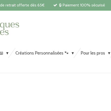
 de retrait offerte dès 65€
🔒 Paiement 100% sécurisé
Carnets de santé et papeterie pe
chiens et chats
 📖
Créations Personnalisées 🐾
Pour les pros