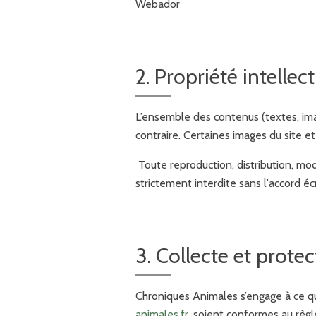
Webador
2. Propriété intellect
L’ensemble des contenus (textes, imag
contraire. Certaines images du site e
Toute reproduction, distribution, mod
strictement interdite sans l'accord é
3. Collecte et prote
Chroniques Animales s’engage à ce que
animales.fr
, soient conformes au règ