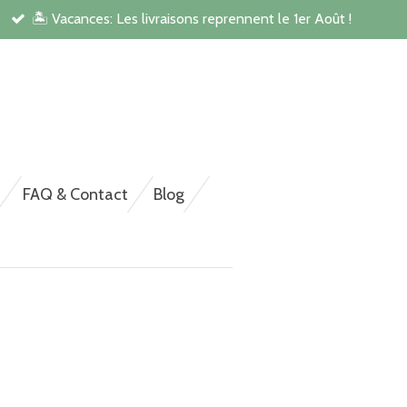
🏝️ Vacances: Les livraisons reprennent le 1er Août !
rsonnalisée pour NAC,
FAQ & Contact
Blog