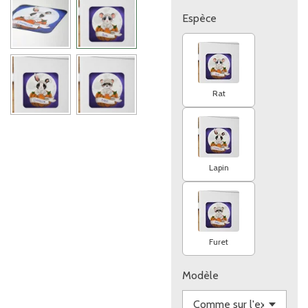
Espèce
Rat
Lapin
Furet
Modèle