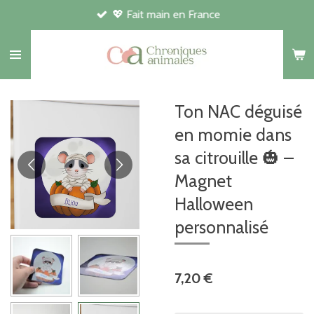
💖 Fait main en France
Passer
au
contenu
principal
Ton NAC déguisé
en momie dans
sa citrouille 🎃 –
Magnet
Halloween
personnalisé
7,20 €