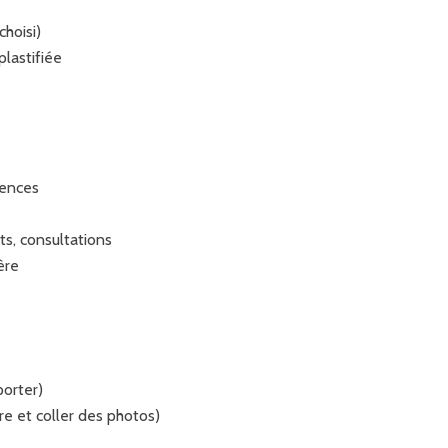
hoisi)
plastifiée
rences
ts, consultations
ère
porter)
re et coller des photos)