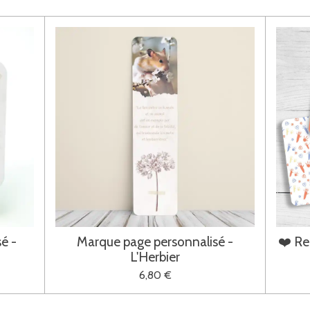
é -
Marque page personnalisé -
❤️ Re
L'Herbier
6,80 €