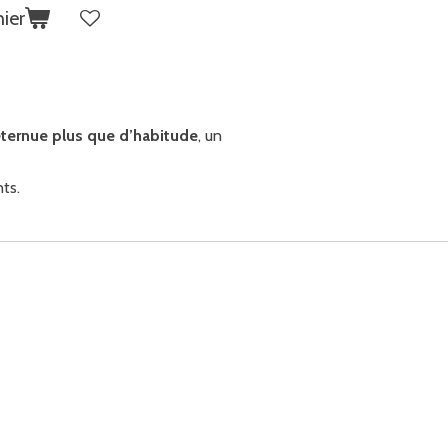
ier
 éternue plus que d’habitude
, un
nts.