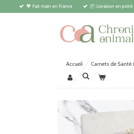
💖 Fait main en France
📦 Livraison en point
Passer
au
contenu
principal
Accueil
Carnets de Santé