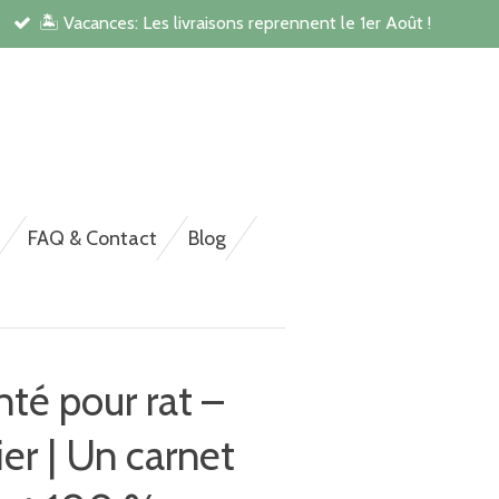
🏝️ Vacances: Les livraisons reprennent le 1er Août !
rsonnalisée pour NAC,
FAQ & Contact
Blog
nté pour rat –
r | Un carnet