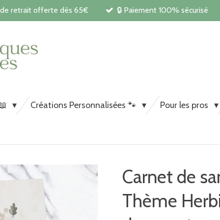
 de retrait offerte dès 65€
🔒 Paiement 100% sécurisé
Carnets de santé et papeterie pe
chiens et chats
 📖
Créations Personnalisées 🐾
Pour les pros
Carnet de sa
Thème Herbie