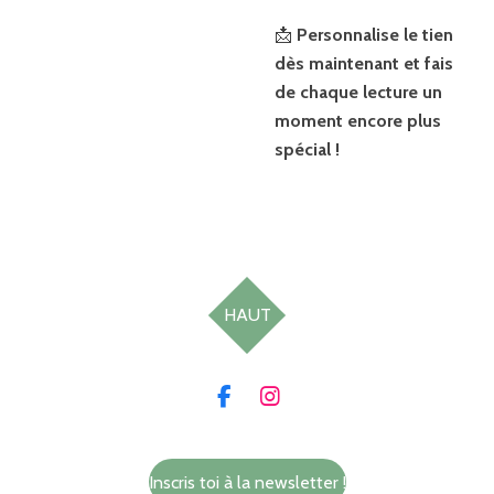
📩
Personnalise le tien
dès maintenant et fais
de chaque lecture un
moment encore plus
spécial !
HAUT
F
I
a
n
c
s
e
t
Inscris toi à la newsletter !
b
a