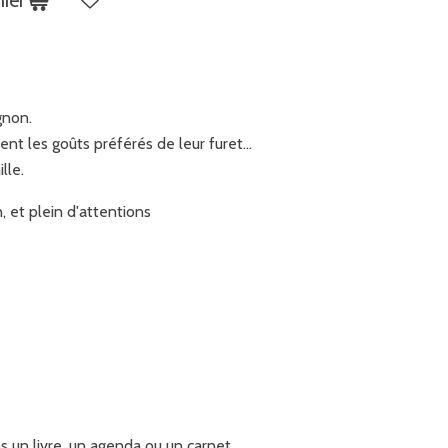
gnon.
sent les goûts préférés de leur furet…
lle.
in, et plein d'attentions
s un livre, un agenda ou un carnet.