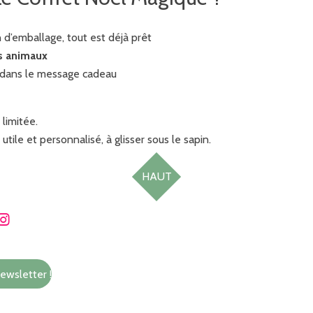
 d’emballage, tout est déjà prêt
s animaux
e dans le message cadeau
 limitée.
utile et personnalisé, à glisser sous le sapin.
HAUT
I
n
s
t
newsletter !
a
g
r