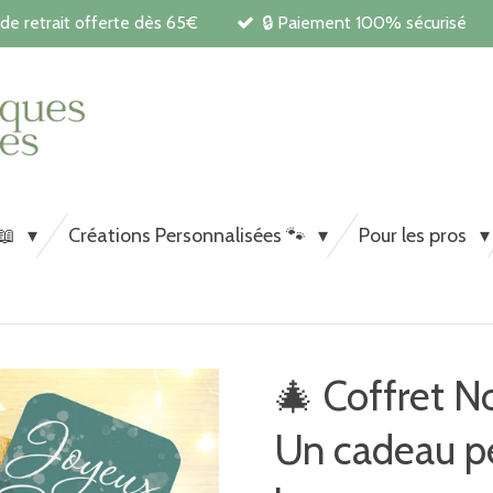
 de retrait offerte dès 65€
🔒 Paiement 100% sécurisé
Carnets de santé et papeterie pe
chiens et chats
 📖
Créations Personnalisées 🐾
Pour les pros
🎄 Coffret N
Un cadeau pe