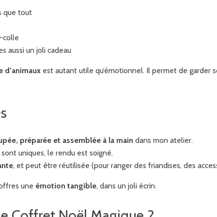
s que tout
-colle
s aussi un joli cadeau
re d’animaux
est autant utile qu’émotionnel. Il permet de garder 
es
pée, préparée et assemblée à la main
dans mon atelier.
s sont uniques, le rendu est soigné.
ante
, et peut être réutilisée (pour ranger des friandises, des acces
 offres une
émotion tangible
, dans un joli écrin.
le Coffret Noël Magique ?