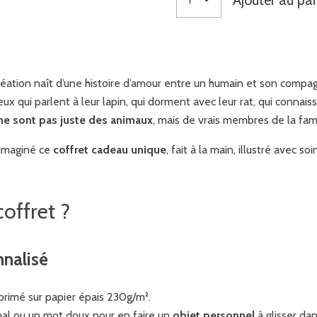
éation naît d’une histoire d’amour entre un humain et son compa
x qui parlent à leur lapin, qui dorment avec leur rat, qui connais
ne sont pas juste des animaux
, mais de vrais membres de la fami
i imaginé ce
coffret cadeau unique
, fait à la main, illustré avec so
offret ?
nalisé
mprimé sur papier épais 230g/m².
imal ou un mot doux pour en faire un
objet personnel
à glisser dan