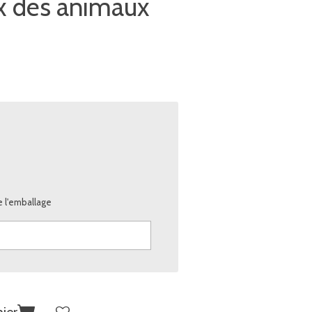
x des animaux
de l'emballage
ier