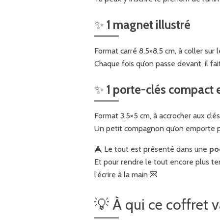
✨
1 magnet illustré
Format carré 8,5×8,5 cm, à coller sur 
Chaque fois qu’on passe devant, il fai
✨
1 porte-clés compact 
Format 3,5×5 cm, à accrocher aux clés
Un petit compagnon qu’on emporte part
🎄 Le tout est présenté dans une
po
Et pour rendre le tout encore plus t
l’écrire à la main 💌
💡 À qui ce coffret va