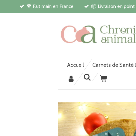
💖 Fait main en France
📦 Livraison en point
Passer
au
contenu
principal
Accueil
Carnets de Santé