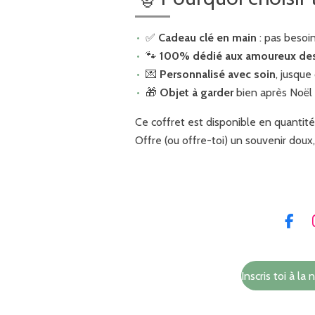
✅
Cadeau clé en main
: pas besoin
🐾
100% dédié aux amoureux de
💌
Personnalisé avec soin
, jusqu
🎁
Objet à garder
bien après Noël
Ce coffret est disponible en quantité
Offre (ou offre-toi) un souvenir doux, 
F
a
c
e
Inscris toi à la 
b
o
o