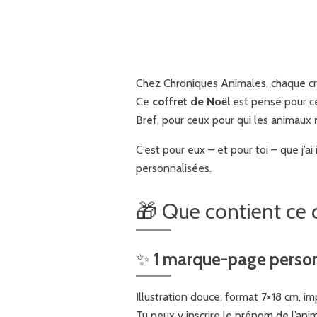
Chez Chroniques Animales, chaque cr
Ce
coffret de Noël
est pensé pour ceu
Bref, pour ceux pour qui les animaux
C’est pour eux – et pour toi – que j’a
personnalisées.
🎁 Que contient ce c
✨
1 marque-page person
Illustration douce, format 7×18 cm, i
Tu peux y inscrire le prénom de l’an