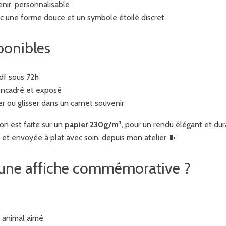
nir, personnalisable
ec une forme douce et un symbole étoilé discret
ponibles
pdf sous 72h
encadré et exposé
er ou glisser dans un carnet souvenir
on est faite sur un
papier 230g/m²
, pour un rendu élégant et dur
 et envoyée à plat avec soin, depuis mon atelier 🧵
r une affiche commémorative ?
 animal aimé