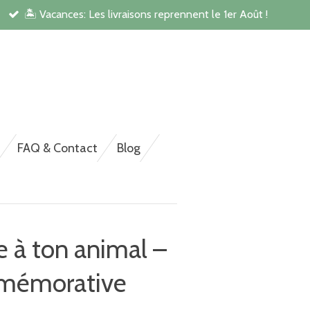
🏝️ Vacances: Les livraisons reprennent le 1er Août !
rsonnalisée pour NAC,
FAQ & Contact
Blog
à ton animal –
mmémorative