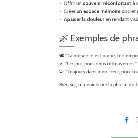
Offrir un
souvenir réconfortant
à q
Créer un
espace mémoire
discret 
Apaiser la douleur
en rendant visi
🌿 Exemples de phra
🕊️ “Ta présence est partie, ton empre
🌌 “Un jour, nous nous retrouverons.”
💫 “Toujours dans mon cœur, pour tou
Bien sûr, tu peux écrire la phrase de
F
a
c