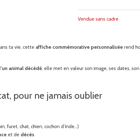
Vendue sans cadre
dans ta vie, cette
affiche commémorative personnalisée
rend ho
d’un animal décédé
, elle met en valeur son image, ses dates, so
cat, pour ne jamais oublier
pin, furet, chat, chien, cochon d’Inde…)
nce
et de
décès