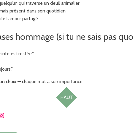
uelqu’un qui traverse un deuil animalier
mais présent dans son quotidien
ble l’amour partagé
ses hommage (si tu ne sais pas quoi
inte est restée.”
jours.”
 ton choix — chaque mot a son importance.
HAUT
I
n
s