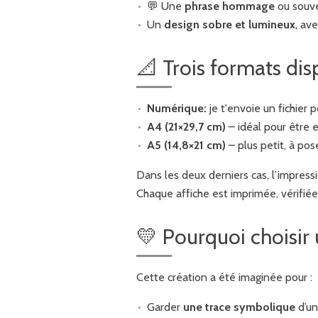
💬 Une
phrase hommage
ou souve
Un
design sobre et lumineux
, av
📐 Trois formats dis
Numérique:
je t'envoie un fichier 
A4 (21×29,7 cm)
– idéal pour être 
A5 (14,8×21 cm)
– plus petit, à pos
Dans les deux derniers cas, l’impressi
Chaque affiche est imprimée, vérifiée
💛 Pourquoi choisi
Cette création a été imaginée pour :
Garder
une trace symbolique
d’un