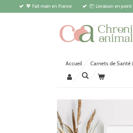
💖 Fait main en France
📦 Livraison en point
Passer
au
contenu
principal
Accueil
Carnets de Santé