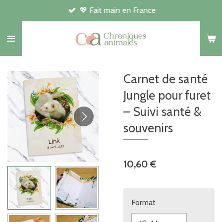
💖 Fait main en France
Passer
au
contenu
principal
Carnet de santé
Jungle pour furet
– Suivi santé &
souvenirs
10,60 €
Format