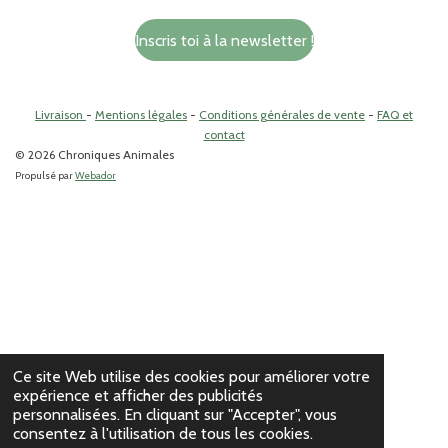
c
s
e
t
Inscris toi à la newsletter !
b
a
o
g
o
r
k
a
Livraison
-
Mentions légales
-
Conditions générales de vente
-
FAQ et
m
contact
© 2026 Chroniques Animales
Propulsé par
Webador
Ce site Web utilise des cookies pour améliorer votre
expérience et afficher des publicités
personnalisées. En cliquant sur "Accepter", vous
consentez à l'utilisation de tous les cookies.