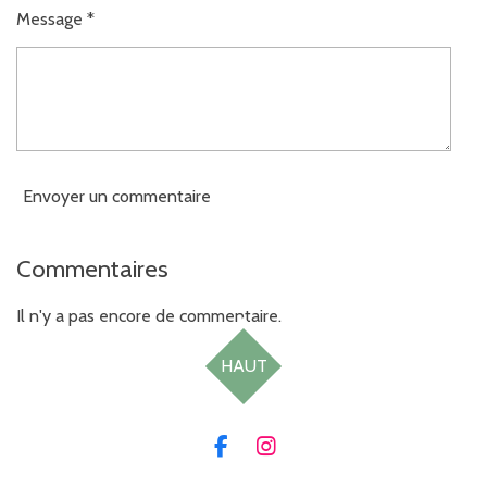
t
n
Message *
o
i
l
e
Envoyer un commentaire
Commentaires
Il n'y a pas encore de commentaire.
HAUT
F
I
a
n