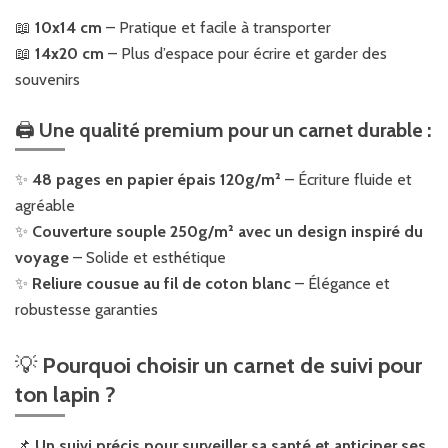
📖
10x14 cm
– Pratique et facile à transporter
📖
14x20 cm
– Plus d’espace pour écrire et garder des
souvenirs
🖨️
Une qualité premium pour un carnet durable :
✨
48 pages en papier épais 120g/m²
– Écriture fluide et
agréable
✨
Couverture souple 250g/m² avec un design inspiré du
voyage
– Solide et esthétique
✨
Reliure cousue au fil de coton blanc
– Élégance et
robustesse garanties
💡
Pourquoi choisir un carnet de suivi pour
ton lapin ?
📌
Un suivi précis pour surveiller sa santé et anticiper ses