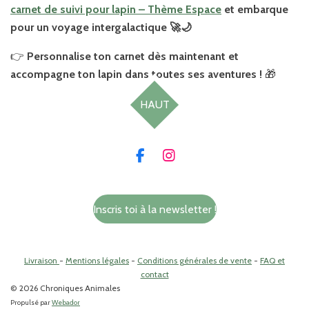
carnet de suivi pour lapin – Thème Espace
et embarque
pour un voyage intergalactique 🚀🌙
👉
Personnalise ton carnet dès maintenant et
accompagne ton lapin dans toutes ses aventures !
🎁
HAUT
F
I
a
n
c
s
e
t
Inscris toi à la newsletter !
b
a
o
g
o
r
k
a
Livraison
-
Mentions légales
-
Conditions générales de vente
-
FAQ et
m
contact
© 2026 Chroniques Animales
Propulsé par
Webador