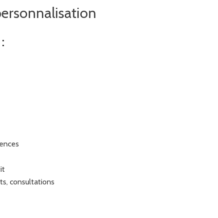
personnalisation
:
rences
it
ts, consultations