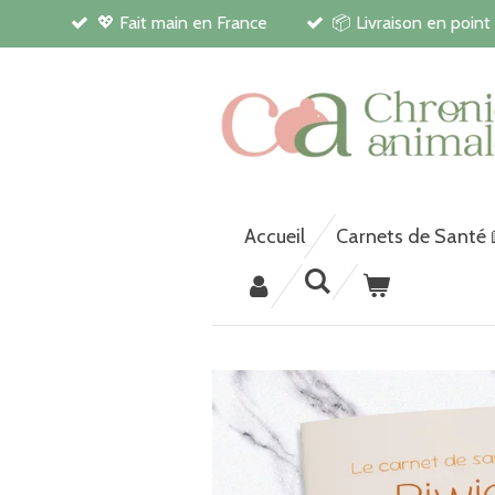
💖 Fait main en France
📦 Livraison en point
Passer
au
contenu
principal
Accueil
Carnets de Santé