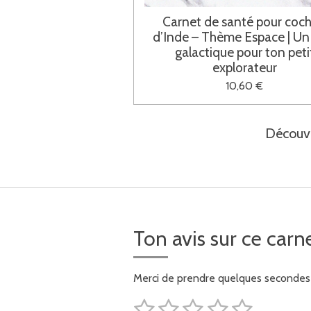
Carnet de santé pour coc
d’Inde – Thème Espace | Un 
galactique pour ton peti
explorateur
10,60 €
Découvr
Ton avis sur ce ca
Merci de prendre quelques secondes p
1
2
3
4
5
E
É