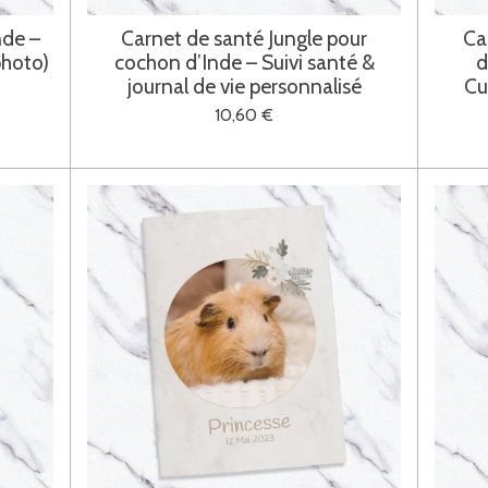
nde –
Carnet de santé Jungle pour
Ca
photo)
cochon d’Inde – Suivi santé &
d
journal de vie personnalisé
Cu
10,60 €