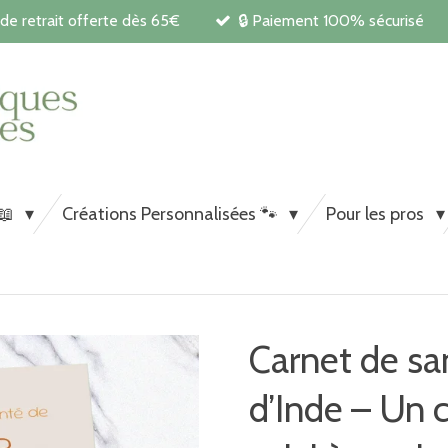
 de retrait offerte dès 65€
🔒 Paiement 100% sécurisé
Carnets de santé et papeterie pe
chiens et chats
 📖
Créations Personnalisées 🐾
Pour les pros
Carnet de sa
d’Inde – Un