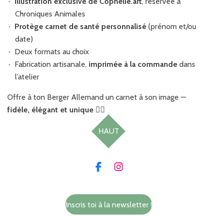
Illustration exclusive de Cophélie.art
, réservée à
Chroniques Animales
Protège carnet de santé personnalisé
(prénom et/ou
date)
Deux formats au choix
Fabrication artisanale,
imprimée à la commande
dans
l’atelier
Offre à ton Berger Allemand un carnet à son image —
fidèle, élégant et unique
🐕‍🦺
HAUT
F
I
a
n
c
s
e
t
Inscris toi à la newsletter !
b
a
o
g