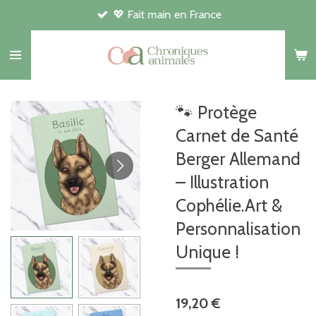
💖 Fait main en France
Passer
au
contenu
principal
🐾 Protège
Carnet de Santé
Berger Allemand
– Illustration
Cophélie.Art &
Personnalisation
Unique !
19,20 €