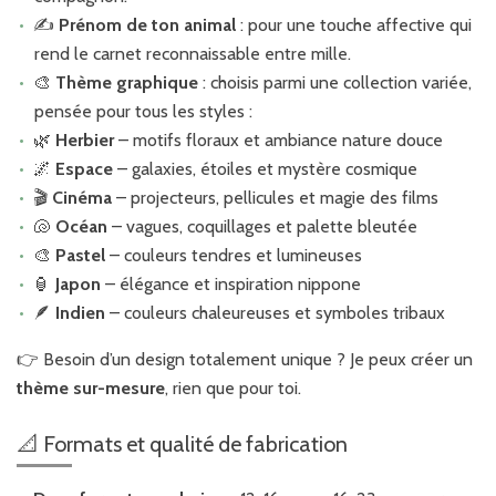
✍️
Prénom de ton animal
: pour une touche affective qui
rend le carnet reconnaissable entre mille.
🎨
Thème graphique
: choisis parmi une collection variée,
pensée pour tous les styles :
🌿
Herbier
– motifs floraux et ambiance nature douce
🌌
Espace
– galaxies, étoiles et mystère cosmique
🎬
Cinéma
– projecteurs, pellicules et magie des films
🐚
Océan
– vagues, coquillages et palette bleutée
🎨
Pastel
– couleurs tendres et lumineuses
🏮
Japon
– élégance et inspiration nippone
🪶
Indien
– couleurs chaleureuses et symboles tribaux
👉 Besoin d’un design totalement unique ? Je peux créer un
thème sur-mesure
, rien que pour toi.
📐 Formats et qualité de fabrication