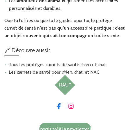
Les
amoureux des animaux
qui aiment les accessoires
personnalisés et durables.
Que tu l’offres ou que tu le gardes pour toi, le protège
carnet de santé
n’est pas qu’un accessoire pratique : c’est
un objet souvenir qui suit ton compagnon toute sa vie
.
🔗 Découvre aussi :
Tous les protèges carnets de santé chien et chat
Les carnets de santé pour
chien, chat, et NAC
HAUT
F
I
a
n
c
s
e
t
Inscris toi à la newsletter !