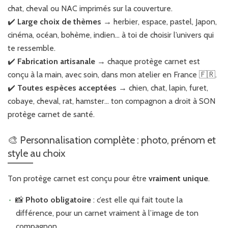
chat, cheval ou NAC imprimés sur la couverture.
✔️
Large choix de thèmes
→ herbier, espace, pastel, Japon,
cinéma, océan, bohème, indien… à toi de choisir l’univers qui
te ressemble.
✔️
Fabrication artisanale
→ chaque protège carnet est
conçu à la main, avec soin, dans mon atelier en France 🇫🇷.
✔️
Toutes espèces acceptées
→ chien, chat, lapin, furet,
cobaye, cheval, rat, hamster… ton compagnon a droit à SON
protège carnet de santé.
🎨 Personnalisation complète : photo, prénom et
style au choix
Ton protège carnet est conçu pour être
vraiment unique
.
📸
Photo obligatoire
: c’est elle qui fait toute la
différence, pour un carnet vraiment à l’image de ton
compagnon.