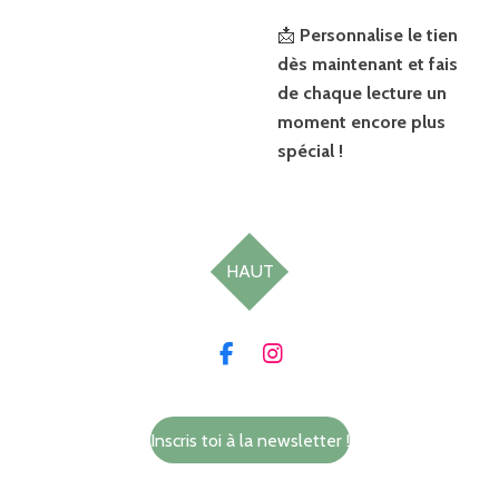
📩
Personnalise le tien
dès maintenant et fais
de chaque lecture un
moment encore plus
spécial !
HAUT
F
I
a
n
c
s
e
t
Inscris toi à la newsletter !
b
a
o
g
o
r