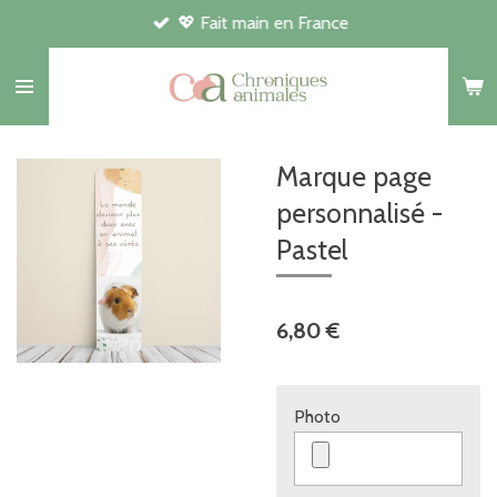
💖 Fait main en France
Passer
au
contenu
principal
Marque page
personnalisé -
Pastel
6,80 €
Photo