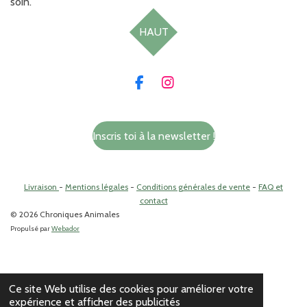
soin.
HAUT
F
I
a
n
c
s
e
t
Inscris toi à la newsletter !
b
a
o
g
o
r
k
a
Livraison
-
Mentions légales
-
Conditions générales de vente
-
FAQ et
m
contact
© 2026 Chroniques Animales
Propulsé par
Webador
Ce site Web utilise des cookies pour améliorer votre
expérience et afficher des publicités