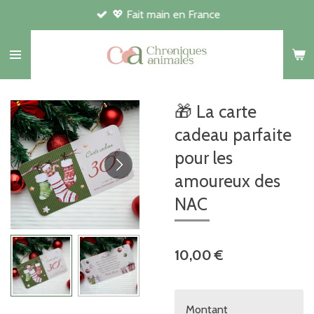
💖 Fait main en France
Passer
au
contenu
principal
🎁 La carte
cadeau parfaite
pour les
amoureux des
NAC
10,00 €
Montant