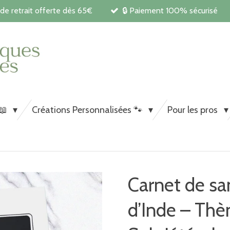
 de retrait offerte dès 65€
🔒 Paiement 100% sécurisé
Carnets de santé et papeterie pe
chiens et chats
 📖
Créations Personnalisées 🐾
Pour les pros
Carnet de sa
d’Inde – Thè