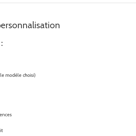
personnalisation
:
le modèle choisi)
rences
it