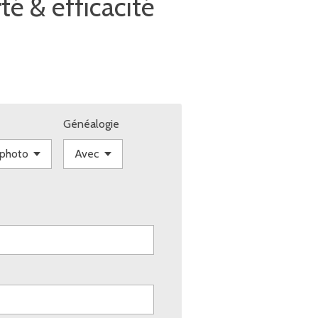
rté & efficacité
Généalogie