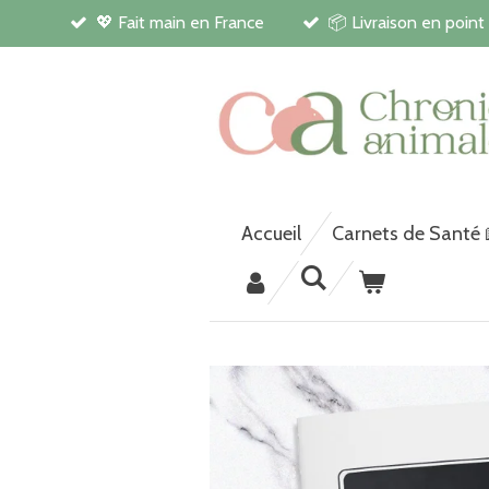
💖 Fait main en France
📦 Livraison en point
Passer
au
contenu
principal
Accueil
Carnets de Santé