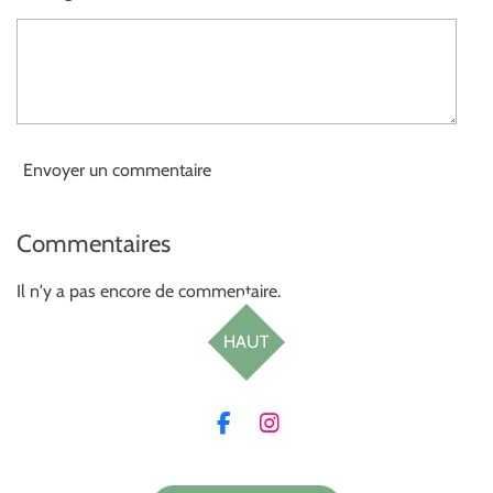
o
i
l
e
Envoyer un commentaire
Commentaires
Il n'y a pas encore de commentaire.
HAUT
F
I
a
n
c
s