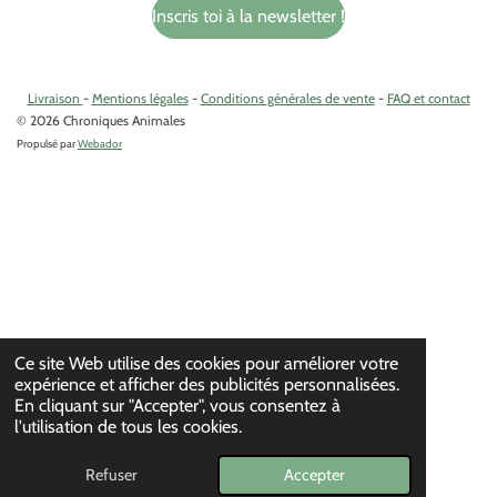
e
t
Inscris toi à la newsletter !
b
a
o
g
o
r
k
a
Livraison
-
Mentions légales
-
Conditions générales de vente
-
FAQ et contact
m
© 2026 Chroniques Animales
Propulsé par
Webador
Ce site Web utilise des cookies pour améliorer votre
expérience et afficher des publicités personnalisées.
En cliquant sur "Accepter", vous consentez à
l'utilisation de tous les cookies.
Refuser
Accepter