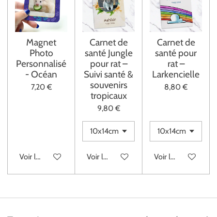
Magnet
Carnet de
Carnet de
Photo
santé Jungle
santé pour
Personnalisé
pour rat –
rat –
- Océan
Suivi santé &
Larkencielle
souvenirs
7,20 €
8,80 €
tropicaux
9,80 €
Voir les détails
Voir les détails
Voir les détails