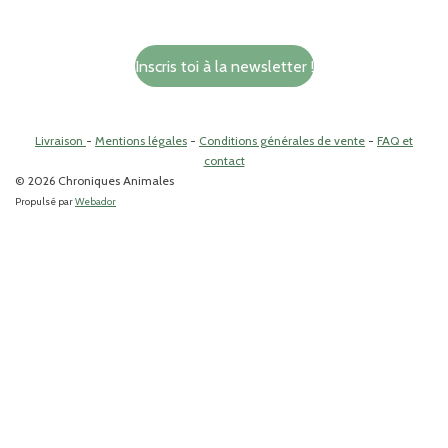
a
n
c
s
e
t
Inscris toi à la newsletter !
b
a
o
g
o
r
k
a
Livraison
-
Mentions légales
-
Conditions générales de vente
-
FAQ et
m
contact
© 2026 Chroniques Animales
Propulsé par
Webador