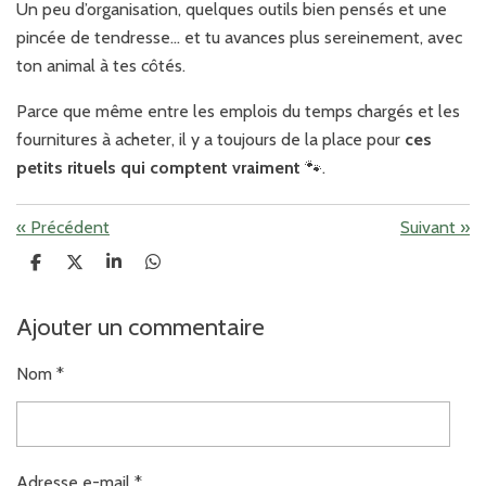
Un peu d’organisation, quelques outils bien pensés et une
pincée de tendresse… et tu avances plus sereinement, avec
ton animal à tes côtés.
Parce que même entre les emplois du temps chargés et les
fournitures à acheter, il y a toujours de la place pour
ces
petits rituels qui comptent vraiment
🐾.
«
Précédent
Suivant
»
P
P
P
P
a
a
a
a
r
r
r
r
t
t
t
t
Ajouter un commentaire
a
a
a
a
g
g
g
g
e
e
e
e
Nom *
r
r
r
r
Adresse e-mail *