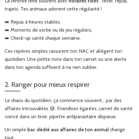
La rentrée rime souvent avec
horaires fixes
: lever, repas,
trajets. Tes animaux adorent cette régularité !
➡️ Repas à heures stables,
➡️ Moments de sortie ou de jeu réguliers,
➡️ Check-up santé chaque semaine.
Ces repères simples rassurent ton NAC et allègent ton
quotidien. Une petite note dans ton carnet ou une alerte
dans ton agenda suffisent à ne rien oublier.
2. Ranger pour mieux respirer
Le chaos du quotidien, ça commence souvent… par des
affaires introuvables 😅. Friandises égarées, carnet de santé
coincé dans un tiroir, pipette antiparasitaire disparue.
Un simple
bac dédié aux affaires de ton animal
change
tout.