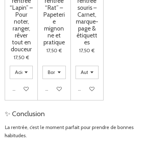
rentrée
rentrée
rentrée
“Lapin” –
“Rat” –
souris –
Pour
Papeteri
Carnet,
noter,
e
marque-
ranger,
mignon
page &
rêver
ne et
étiquett
tout en
pratique
es
douceur
17,50 €
17,50 €
17,50 €
Voir les détails
Voir les détails
Voir les détails
✨ Conclusion
La rentrée, c’est le moment parfait pour prendre de bonnes
habitudes.