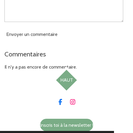
Envoyer un commentaire
Commentaires
Il n'y a pas encore de commentaire.
HAUT
F
I
a
n
c
s
e
t
Inscris toi à la newsletter !
b
a
o
g